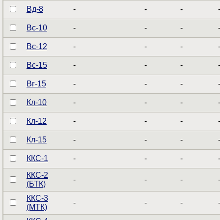
Вд-8
-
-
-
Вс-10
-
-
-
Вс-12
-
-
-
Вс-15
-
-
-
Вг-15
-
-
-
Кл-10
-
-
-
Кл-12
-
-
-
Кл-15
-
-
-
ККС-1
-
-
-
ККС-2
-
-
-
(БТК)
ККС-3
-
-
-
(МТК)