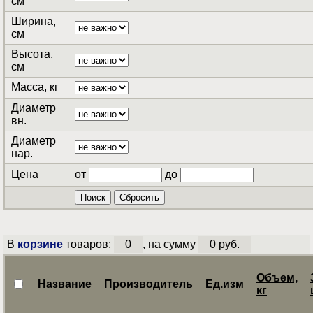
см
Ширина,
см
Высота,
см
Масса, кг
Диаметр
вн.
Диаметр
нар.
Цена
от
до
В
корзине
товаров:
0
, на сумму
0 руб.
Объем,
Название
Производитель
Ед.изм
кг