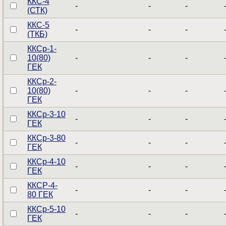
ККС-4
-
-
-
(СТК)
ККС-5
-
-
-
(ТКБ)
ККСр-1-
10(80)
-
-
-
ГЕК
ККСр-2-
10(80)
-
-
-
ГЕК
ККСр-3-10
-
-
-
ГЕК
ККСр-3-80
-
-
-
ГЕК
ККСр-4-10
-
-
-
ГЕК
ККСР-4-
-
-
-
80 ГЕК
ККСр-5-10
-
-
-
ГЕК