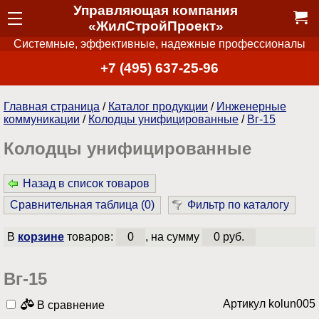
Управляющая компания
«ЖилСтройПроект»
Системные, эффективные, надежные профессионалы
+7 (495) 637-25-96
Главная страница
/
Каталог продукции
/
Инженерные
коммуникации
/
Колодцы унифицированные
/
Вг-15
Колодцы унифицированные
Назад в список товаров
Сравнительная таблица (
0
)
Фильтр по каталогу
В
корзине
товаров:
0
, на сумму
0 руб.
Вг-15
Артикул kolun005
В сравнение