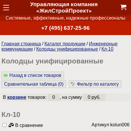
Управляющая компания
«ЖилСтройПроект»
Системные, эффективные, надежные профессионалы
+7 (495) 637-25-96
Главная страница
/
Каталог продукции
/
Инженерные
коммуникации
/
Колодцы унифицированные
/
Кл-10
Колодцы унифицированные
Назад в список товаров
Сравнительная таблица (
0
)
Фильтр по каталогу
В
корзине
товаров:
0
, на сумму
0 руб.
Кл-10
Артикул kolun006
В сравнение