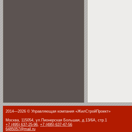
2014—2026 © Управляющая компания «ЖилСтройПроект»
Москва, 115054, ул.Пионерская Большая, д.13/6А, стр.1
+7 (495) 637-25-96
,
+7 (495) 637-47-56
6485057@mail.ru