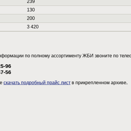
239
130
200
3 420
нформации по полному ассортименту ЖБИ звоните по теле
25-96
47-56
те
скачать подробный прайс лист
в прикрепленном архиве
.