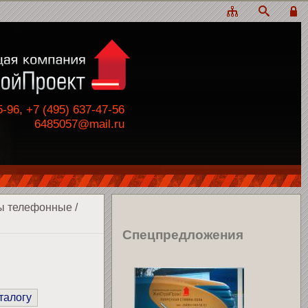
5-96, +7 (495) 637-47-56
6485057@mail.ru
ы телефонные
/
Спецпредложения
талогу