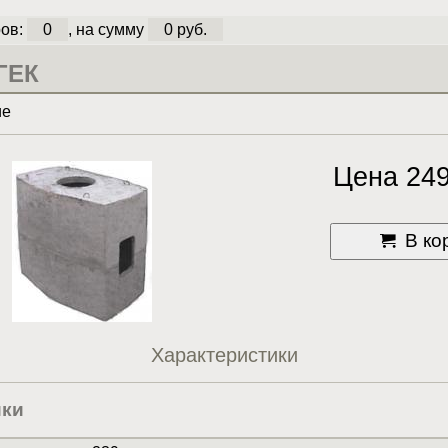
ов:
0
, на сумму
0 руб.
ГЕК
ие
Цена 249
В ко
Характеристики
ики