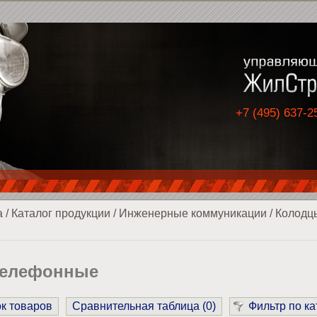
+7 (495) 637-2
а
/
Каталог продукции
/
Инженерные коммуникации
/
Колодц
телефонные
ок товаров
Сравнительная таблица (
0
)
Фильтр по ка