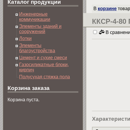
Каталог продукции
В
корзине
товар
Инженерные
коммуникации
ККСР-4-80 
Элементы зданий и
сооружений
В сравнен
Лотки
Элементы
благоустройства
Цемент и сухие смеси
Газосиликатные блоки,
кирпич
Полусухая стяжка пола
Корзина заказа
Корзина пуста.
Характерист