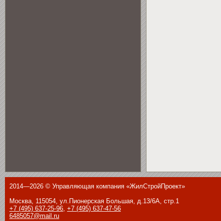
2014—2026 © Управляющая компания «ЖилСтройПроект»
Москва, 115054, ул.Пионерская Большая, д.13/6А, стр.1
+7 (495) 637-25-96
,
+7 (495) 637-47-56
6485057@mail.ru