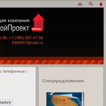
5-96, +7 (495) 637-47-56
6485057@mail.ru
ы телефонные
/
Спецпредложения
талогу