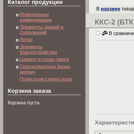
Каталог продукции
В
корзине
товар
Инженерные
коммуникации
ККС-2 (БТК
Элементы зданий и
сооружений
В сравнен
Лотки
Элементы
благоустройства
Цемент и сухие смеси
Газосиликатные блоки,
кирпич
Полусухая стяжка пола
Корзина заказа
Корзина пуста.
Характерист