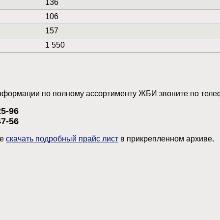
136
106
157
1 550
нформации по полному ассортименту ЖБИ звоните по теле
25-96
47-56
те
скачать подробный прайс лист
в прикрепленном архиве
.