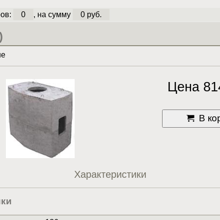
ов:
0
, на сумму
0 руб.
)
ие
Цена 81
В ко
Характеристики
ики