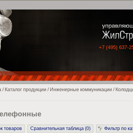
+7 (495) 637-2
а
/
Каталог продукции
/
Инженерные коммуникации
/
Колодц
телефонные
ок товаров
Сравнительная таблица (
0
)
Фильтр по ка